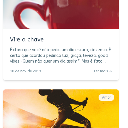
Vire a chave
É claro que você não pediu um dia escuro, cinzento. É
certo que acordou pedindo luz, graça, leveza, good
vibes. (Quem não quer um dia assim?) Mas é fato
também que nem tudo está no seu controle, e uma
10 de nov. de 2019
Ler mais →
hora o tempo fecha. Dentro de você o sol vai
embora, sem nem ao menos avisar. Você sabe
exatamente o motivo. (Ou não, ainda precisa
descobrir.) Você sabe exatamente qual foi o
momento, a fala, a pessoa, o gesto. Seu coração
Amor
sente, denuncia o que os olhos tentam inutilmente
esconder. Estou fal