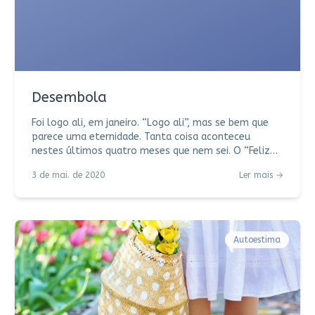
Desembola
Foi logo ali, em janeiro. “Logo ali”, mas se bem que
parece uma eternidade. Tanta coisa aconteceu
nestes últimos quatro meses que nem sei. O “Feliz
Ano Novo” que desejei e recebi lá atrás parece ter
3 de mai. de 2020
Ler mais →
sido engolido por um furacão. No âmbito pessoal,
comecei o ano perdendo de forma trágica uma
pessoa muito querida. Depois vieram, em outros
âmbitos, mais notícias ruins – uma cerveja
contaminada, um dilúvio, agora uma pandemia.
Autoestima
Vamos começar tudo de novo? Feliz Ano Novo, salta
essa parte