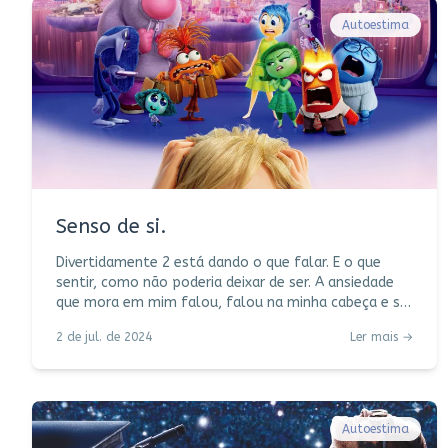
Autoestima
Senso de si.
Divertidamente 2 está dando o que falar. E o que
sentir, como não poderia deixar de ser. A ansiedade
que mora em mim falou, falou na minha cabeça e só
sossegou quando os ingressos foram finalmente
2 de jul. de 2024
Ler mais →
comprados. (Uma luta, diga-se de passagem.) E aí eu
não desgrudei os olhos e o coração da tela, a alegria
dominando meu painel de comando cerebral. Não
resta dúvida de que a grande atração do filme são as
novas emoções – Ansiedade, Vergonha, Tédio e Inveja
Autoestima
– somado às outras já fa