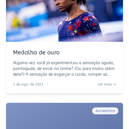
a ele prontamen
Medalha de ouro
Alguma vez você já experimentou a sensação aguda,
pontiaguda, de estar no limite? (Ou para muito além
dele?) A sensação de esgarçar a corda, romper as
coronárias, vomitar a própria angústia? Quantas
1 de ago. de 2021
Ler mais →
vezes você já gritou por dentro, pediu socorro,
chorou no chuveiro, encharcou o travesseiro com sua
dor gigante, abissal, imensa? Quantas vezes você se
cobrou demais, foi além da conta, fez de conta que
estava tudo bem quando na verdade estava tudo
Autoestima
mal? Espero que esteja tudo be