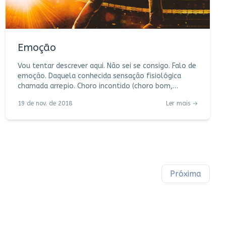
Emoção
Vou tentar descrever aqui. Não sei se consigo. Falo de
emoção. Daquela conhecida sensação fisiológica
chamada arrepio. Choro incontido (choro bom,
chuvinha fina pra deixar feliz a alma). Estado de
19 de nov. de 2018
Ler mais →
graça. Falo (quase canto) de uma batida que
estremece o coração. Falo de música, de história, de
vida. Falo do filme do Queen, Bohemian Rhapsody,
que desde que assisti continua passando aqui dentro
de mim. (Sessão das duas, quatro, seis, “Don´t stop
me now“, fui dormir com fundo musical na cabeça
Próxima