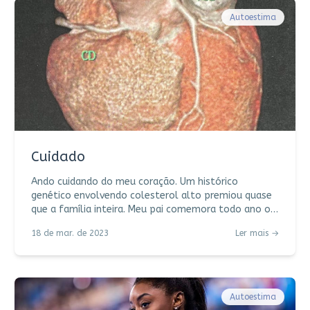
Autoestima
Cuidado
Ando cuidando do meu coração. Um histórico
genético envolvendo colesterol alto premiou quase
que a família inteira. Meu pai comemora todo ano o
aniversário das suas 4 pontes de safena, já contei
18 de mar. de 2023
Ler mais →
por aqui. Um tio-avô pianista (também da linhagem
paterna) teve um infarto em pleno recital, não dá
mesmo pra descuidar. Meu cardiologista pediu
ecocardiograma, ergométrico e uma
angiotomografia coronariana. Foi além do
Autoestima
triglicérides, LDL, HDL. Foi cuidadoso. Foi nota mil. Dei