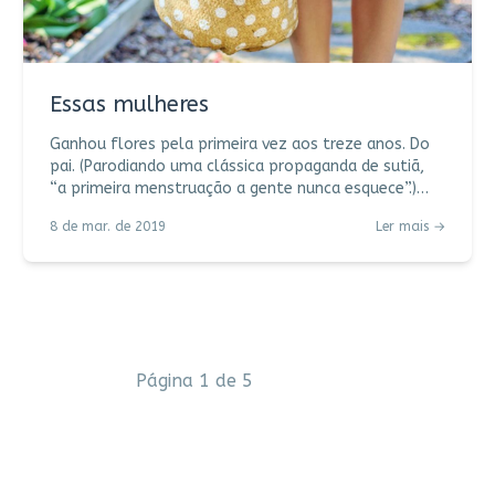
Essas mulheres
Ganhou flores pela primeira vez aos treze anos. Do
pai. (Parodiando uma clássica propaganda de sutiã,
“a primeira menstruação a gente nunca esquece”.)
…………………………………………. Levanta cedo, perfuma a
8 de mar. de 2019
Ler mais →
casa de café, prepara a merenda dos filhos, colhe
alecrim para saborizar a água e aliviar os hormônios
já cansados, se rende ao relógio, sai correndo. Feliz.
Ou, na versão de Chico Buarque, “Todo dia ela faz
tudo sempre igual; me sacode às seis horas da
manhã; me sorri um sorriso pontual e me beija
Página
1
de
5