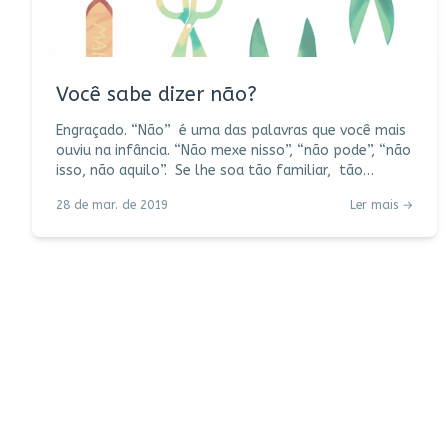
Você sabe dizer não?
Engraçado. “Não” é uma das palavras que você mais
ouviu na infância. “Não mexe nisso”, “não pode”, “não
isso, não aquilo”. Se lhe soa tão familiar, tão
simples e sonoro de dizer, por que é tão difícil
28 de mar. de 2019
Ler mais →
pronunciar essas três letrinhas? Escuto muita gente
confessar essa dificuldade, tanto na clínica quanto
na vida lá fora. Bem perto de mim, uma amiga
querida vem tentando “largar o vício”: quase sempre
(muito sempre) suas respostas giram em torno
do sim. (Não tão simples assim.) Mais perto d