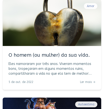
Amor
O homem (ou mulher) da sua vida.
Eles namoraram por três anos. Viveram momentos
bons, tropeçaram em alguns momentos ruins,
compartilharam a vida no que ela tem de melhor:
afinidade, cumplicidade, graça, leveza, sintonia,
5 de out. de 2022
Ler mais →
amor, alegria. Bom dia, boa noite, “almoça comigo?”,
segunda, terça, “te amo”, quarta, “sonhei com você”,
quinta, sexta (“sextô!), sábado, domingo, “já tô com
saudade”. Até que um dia o namoro acabou. Do nada.
Do tudo. Luto. Tortura. Afora os pequenos desgastes
Autoestima
ao longo do caminho, um grande ab