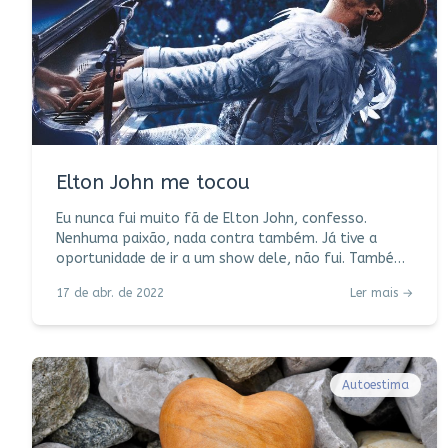
Elton John me tocou
Eu nunca fui muito fã de Elton John, confesso.
Nenhuma paixão, nada contra também. Já tive a
oportunidade de ir a um show dele, não fui. Também
não assisti a “Rocket Man” no cinema quando o filme
17 de abr. de 2022
Ler mais →
estreou há três anos atrás. (O do Queen, Bohemian
Rhapsody, lançado um ano antes, não só assisti
como escrevi sobre ele aqui, tomada de forte
emoção.) Até que um dia, numa troca de mensagens
por Whatsapp, me deparei com uma sugestiva
Autoestima
indicação do filme. Quem me deu a dica foi a
jornalista So