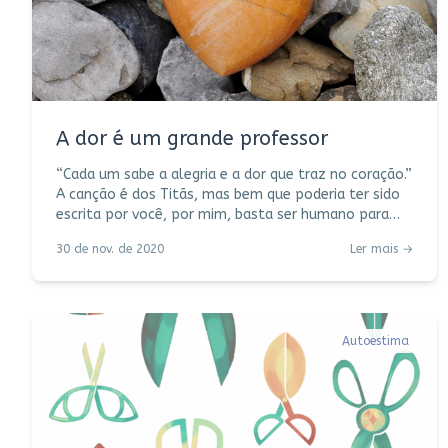
A dor é um grande professor
“Cada um sabe a alegria e a dor que traz no coração.”
A canção é dos Titãs, mas bem que poderia ter sido
escrita por você, por mim, basta ser humano para
sentir. Da alegria é fácil falar, evocar, cantar. Vem
30 de nov. de 2020
Ler mais →
rapidinho deslizando pela memória, como nuvens no
céu. Da dor nem tanto: lamento, ferida, pranto. Mais
fácil deixar guardada, trancada com tetra-chave e
cadeado. Fato é que dói, eu sei. Algumas dores vêm
acompanhadas de susto, outras de uma notícia já
Autoestima
esperada; outras vivem