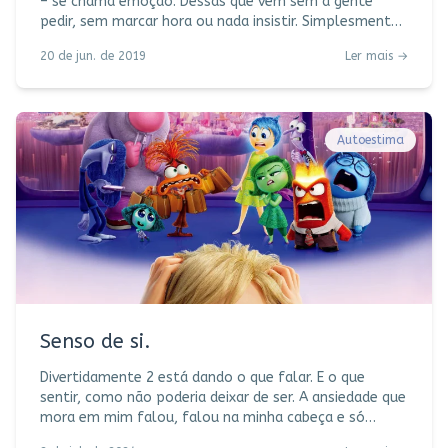
– se chama emoção. Dessas que vêm sem a gente
pedir, sem marcar hora ou nada insistir. Simplesmente
vem. Simplesmente brota, nasce, rompendo com a
20 de jun. de 2019
Ler mais →
aridez desse nosso mundo denso e estranho. Nada de
cisco no olho, gripezinha, resfriado. Nada de engolir
esse choro que acordou bem-disposto. Deixa vir. Deixa
fluir o que ficou aí guardado, escondido, engaiolado,
contido. Emoção combina com autenticidade, carece
Autoestima
de ser livre. Pode saltar das p
Senso de si.
Divertidamente 2 está dando o que falar. E o que
sentir, como não poderia deixar de ser. A ansiedade que
mora em mim falou, falou na minha cabeça e só
sossegou quando os ingressos foram finalmente