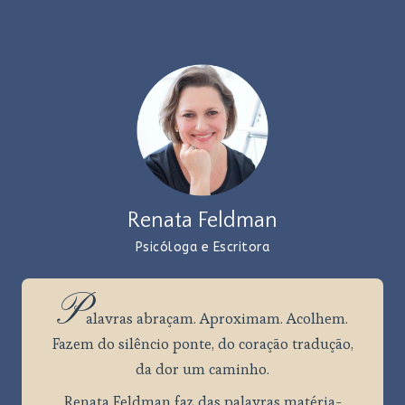
Navigated to Renata Feldman
Renata Feldman
Psicóloga e Escritora
P
alavras
abraçam. Aproximam. Acolhem.
Fazem do silêncio ponte, do coração tradução,
da dor um caminho.
Renata Feldman faz das palavras matéria-