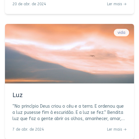
20 de abr. de 2024
Ler mais →
biologia, hormônios à flor da pele, primeiro namorado,
começo de terapia, aconchego ou conflitos na família,
complete a lista. O que você fez nos últimos 15 anos?
O que fará? Uma década e meia não é pouca coisa,
pense bem. Para os casados há esse tempo, bodas de
vida
cri
Luz
“No princípio Deus criou o céu e a terra. E ordenou que
a luz pusesse fim à escuridão. E a luz se fez.” Bendita
luz que faz a gente abrir os olhos, amanhecer, amar,
fazer uma prece, agradecer. Ser café coado, abraço
7 de abr. de 2024
Ler mais →
apertado, amor, trabalho, pausa, paz, correria,
ensinamento, aprendizado, sentimento. Ser humano.