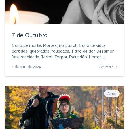
7 de Outubro
1 ano de morte. Mortes, no plural. 1 ano de vidas
partidas, quebradas, roubadas. 1 ano de dor. Desamor.
Desumanidade. Terror. Torpor. Escuridão. Horror. 1
minuto de silêncio. 1 ano sem palavras. Sopro de
7 de out. de 2024
Ler mais →
esperança, canto de paz, grito de NUNCA MAIS. Chora a
vela, choramos todos nós.
Amor