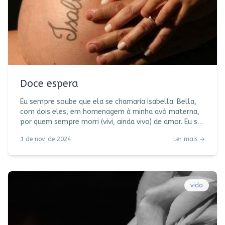
Doce espera
Eu sempre soube que ela se chamaria Isabella. Bella,
com dois eles, em homenagem à minha avó materna,
por quem sempre morri (vivi, ainda vivo) de amor. Eu só
não sabia que ela iria demorar tanto para chegar,
1 de nov. de 2024
Ler mais →
especialmente porque a primeira gestação veio muito
rápido, contrariando a previsão da médica: “em torno
de 6 meses a 1 ano, pode ir tomando as vitaminas.” No
mês seguinte eu estava grávida. Foi depois de 2 anos
de espera, nove Beta HCG negativos, um diagnóstico
vida
de