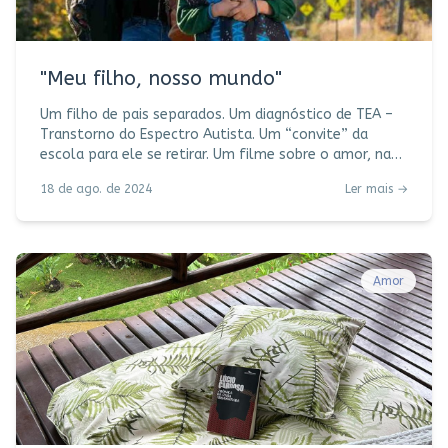
"Meu filho, nosso mundo"
Um filho de pais separados. Um diagnóstico de TEA –
Transtorno do Espectro Autista. Um “convite” da
escola para ele se retirar. Um filme sobre o amor, na
dimensão mais ampla e profunda que esse sentimento
18 de ago. de 2024
Ler mais →
carrega ao expressar os laços entre entre pais e filhos.
(Amor que não dá pra explicar, “apenas” sentir.) E tem
também o amor do avô, representado no filme pelo
brilhante Robert De Niro, que fora das telas tem um
filho autista. E é assim, exatamente do jeito que é,
Amor
diagnostica