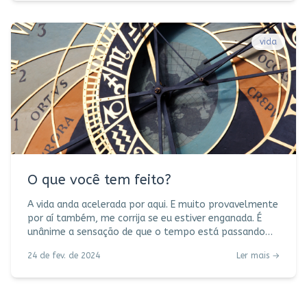
Levo os olhos ao céu e por uma fração de segundo me
perco, me encontro, me enterneço. Deus começa cedo
a rascunhar seus poemas, leio cada verso com
vida
emoção. Alumbram
O que você tem feito?
A vida anda acelerada por aqui. E muito provavelmente
por aí também, me corrija se eu estiver enganada. É
unânime a sensação de que o tempo está passando
mais rápido, cientistas andam se debruçando sobre o
24 de fev. de 2024
Ler mais →
tema. Rotação da terra, batimentos cardíacos, rotina
de trabalho, memórias boas ou ruins…. Tudo parece
influenciar nossa relação com o senhor das horas.
Outro dia mesmo te desejei Feliz Ano Novo, daqui a