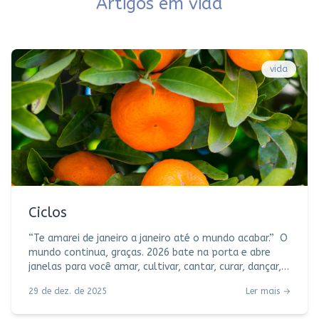
Artigos em
vida
vida
Ciclos
“Te amarei de janeiro a janeiro até o mundo acabar.” O
mundo continua, graças. 2026 bate na porta e abre
janelas para você amar, cultivar, cantar, curar, dançar,
estudar, suar a camisa, viajar, meditar, sonhar, realizar,
29 de dez. de 2025
Ler mais →
se encontrar. Escolha um verbo, faça seus pedidos,
amém. Por aqui, o ano chega ao fim com essa