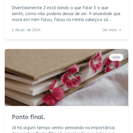
Divertidamente 2 está dando o que falar. E o que
sentir, como não poderia deixar de ser. A ansiedade que
mora em mim falou, falou na minha cabeça e só
sossegou quando os ingressos foram finalmente
2 de jul. de 2024
Ler mais →
comprados. (Uma luta, diga-se de passagem.) E aí eu
não desgrudei os olhos e o coração da tela, a alegria
dominando meu painel de comando cerebral. Não resta
dúvida de que a grande atração do filme são as novas
emoções – Ansiedade, Vergonha, Tédio e Inveja –
vida
somado às outras já fa
Ponto final.
Já há algum tempo venho pensando na importância