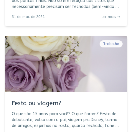
dos pontos finais. Não só em relação aos ciclos que
necessariamente precisam ser fechados (bem-vindo à
vida), mas também em relação aos assuntos e
31 de mai. de 2024
Ler mais →
conversas que naturalmente deveriam ser encerrados
mas ou se perdem no tempo ou adormecem no
silêncio, permanecendo eternamente em aberto.
Pendentes. Um conjunto de belas reticências ao invés
de ponto final. Conversas difíceis. Assuntos áridos.
Trabalho
Diálogos espinhosos parecem ser guardados na gav
Festa ou viagem?
O que são 15 anos para você? O que foram? Festa de
debutante, valsa com o pai, viagem pra Disney, turma
de amigos, espinhas no rosto, quarto fechado, fone de
ouvido, mudança de escola. E dá-lhe química, física,