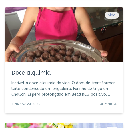
promessa de amor cantada lindamente por Nando Reis
e Roberta Campos. Em alto e bom som. Cantemos,
pois. E você? Com que música se despede de 2025? O
vida
que fará de janeiro a janeiro?
Doce alquimia
Incrível a doce alquimia da vida. O dom de transformar
leite condensado em brigadeiro. Farinha de trigo em
Challah. Espera prolongada em Beta hCG positivo.
Colo em passos de dança. Semente em flor. Dia-a-dia
1 de nov. de 2025
Ler mais →
em alegria. E assim a gente vai transformando picolé
em palito premiado. Contos de fadas em "Friends",
"Amor e gelato", "Gossip Girls". Escola em faculdade.
Aconchego em saudade. Amor em história. História em