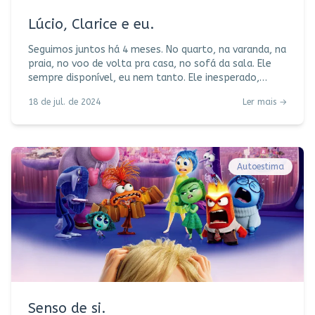
Lúcio, Clarice e eu.
Seguimos juntos há 4 meses. No quarto, na varanda, na
praia, no voo de volta pra casa, no sofá da sala. Ele
sempre disponível, eu nem tanto. Ele inesperado,
controverso, envolvente, arrebatador. Eu
18 de jul. de 2024
Ler mais →
completamente fisgada, atraída, curiosa, envolvida.
Me pego pensando nele durante o dia, ansiosa para
encontrá-lo à noite. Fazendo um balanço da nossa
relação, posso dizer que estamos avançando. No meu
ritmo, devagar e sempre, mas com muita cumplicidade
Autoestima
e já caminhando
Senso de si.