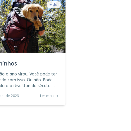
vida
minhos
ão o ano virou. Você pode ter
ado com isso. Ou não. Pode
ido o o réveillon do século.
 de artifício. TV ligada. Luau
jan. de 2023
Ler mais →
aia. Ou um simples jantar de
Novo regado a bom vinho e
e verdade. Pode ser que
 rido. Dormido. Chorado.
ém. Pode ser que tenha
o alguns pedidos. Namorado