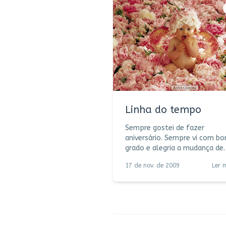
Linha do tempo
Sempre gostei de fazer
aniversário. Sempre vi com b
grado e alegria a mudança de
idade. Alguns números, de tã
17 de nov. de 2009
Ler 
especiais e marcantes, recebi
como se fossem flores: os 7 
(orgulho de aprender a ler e
escrever), os 14 (primeiro
namorado), os 17 (não sei exp
por que, mas havia um brilho