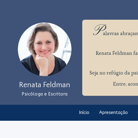
P
alavras
abraçam
Renata Feldman faz
Seja no refúgio da psi
Entre, acon
Renata Feldman
Psicóloga e Escritora
Início
Apresentação