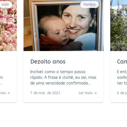
vida
Família
Dezoito anos
Ca
Incrível como o tempo passa
E ent
om
rápido. A frase é clichê, eu sei, mas
sonh
de uma veracidade confirmada
ter t
o
com unanimidade. Quem nunca
Fogos
mais →
7 de mar. de 2021
Ler mais →
6 de 
teve a mesma sensação ou repetiu
na pr
anos
a mesmíssima fala? Quem nunca
Ano 
discutiu sua relação com o
amigos d
tempo? Outro dia mesmo eu
tenha
licar
acalentava esse menino no colo.
Rezado. Am
Tantas memórias, tanto amor
feit