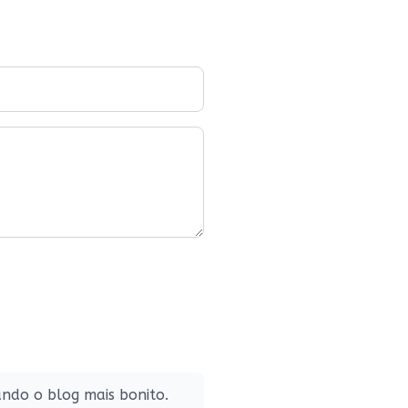
o ou quase nada. Sentido
de. Voltado pra casa às seis
lquer que tenha
o seu ritual ou programa de
o à noite, é fato que
ando o blog mais bonito.