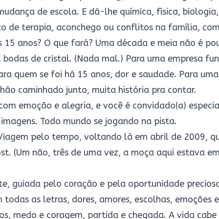
udança de escola. E dá-lhe química, física, biologia,
 de terapia, aconchego ou conflitos na família, comp
s 15 anos? O que fará? Uma década e meia não é pou
 bodas de cristal. (Nada mal.) Para uma empresa fu
 Para quem se foi há 15 anos, dor e saudade. Para um
hão caminhado junto, muita história pra contar.
om emoção e alegria, e você é convidado(a) especial
s, imagens. Todo mundo se jogando na pista.
Viagem pelo tempo, voltando lá em abril de 2009, q
ost. (Um não, três de uma vez, a moça aqui estava 
e, guiada pelo coração e pela oportunidade precios
 todas as letras, dores, amores, escolhas, emoções e
os, medo e coragem, partida e chegada. A vida cabe n