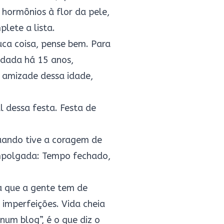
 hormônios à flor da pele,
lete a lista.
ca coisa, pense bem. Para
ndada há 15 anos,
a amizade dessa idade,
 dessa festa. Festa de
uando tive a coragem de
empolgada:
Tempo fechado
,
a que a gente tem de
 imperfeições. Vida cheia
um blog”, é o que diz o