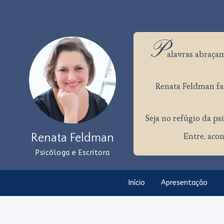
P
alavras
abraçam
Renata Feldman faz
Seja no refúgio da psi
Entre, acon
Renata Feldman
Psicóloga e Escritora
Início
Apresentação