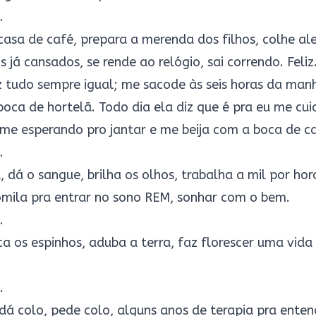
.
asa de café, prepara a merenda dos filhos, colhe ale
s já cansados, se rende ao relógio, sai correndo. Feli
z tudo sempre igual; me sacode às seis horas da manh
oca de hortelã. Todo dia ela diz que é pra eu me cuid
 me esperando pro jantar e me beija com a boca de ca
.
 dá o sangue, brilha os olhos, trabalha a mil por ho
mila pra entrar no sono REM, sonhar com o bem.
.
ca os espinhos, aduba a terra, faz florescer uma vida
.
 dá colo, pede colo, alguns anos de terapia pra ente