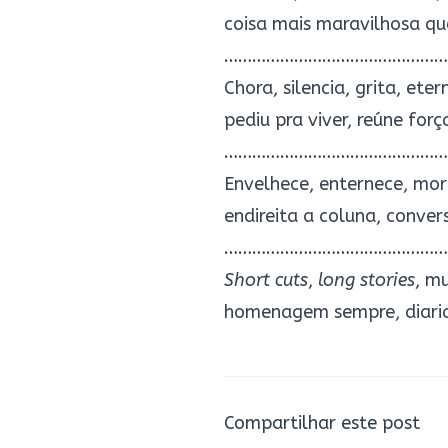
coisa mais maravilhosa que
…………………………………………
Chora, silencia, grita, ete
pediu pra viver, reúne forç
…………………………………………
Envelhece, enternece, mor
endireita a coluna, conve
…………………………………………
Short cuts
,
long stories
, m
homenagem sempre, diaria
Compartilhar este post