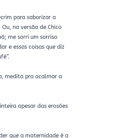
crim para saborizar a
z. Ou, na versão de Chico
ã; me sorri um sorriso
ar e essas coisas que diz
fé”.
ra, medita pra acalmar a
 inteira apesar das erosões
nder que a maternidade é a