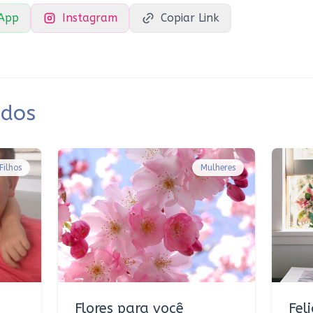
App
Instagram
Copiar Link
ados
Filhos
Mulheres
Flores para você
Fel