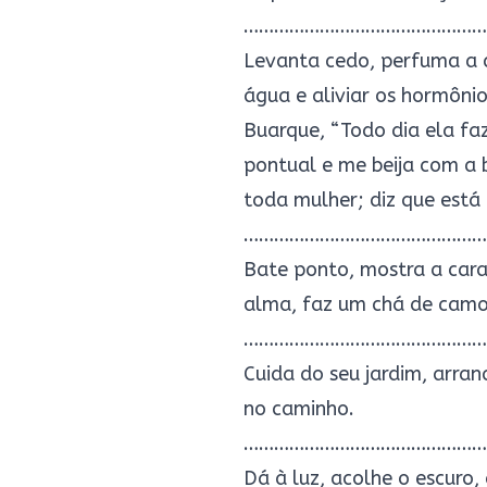
…………………………………………
Levanta cedo, perfuma a c
água e aliviar os hormônio
Buarque, “Todo dia ela fa
pontual e me beija com a b
toda mulher; diz que está
…………………………………………
Bate ponto, mostra a cara,
alma, faz um chá de camo
…………………………………………
Cuida do seu jardim, arran
no caminho.
…………………………………………
Dá à luz, acolhe o escuro,