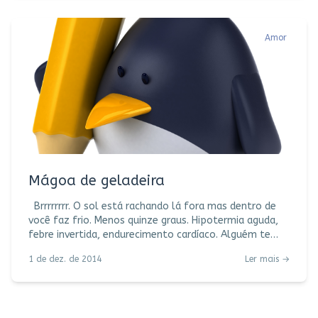
mesmo pra descuidar. Meu cardiologista pediu
ecocardiograma, ergométrico e uma angiotomografia
coronariana. Foi além do triglicérides, LDL, HDL. Foi
Amor
cuidadoso. Foi nota mil. Dei a ele prontamen
Mágoa de geladeira
Brrrrrrrr. O sol está rachando lá fora mas dentro de
você faz frio. Menos quinze graus. Hipotermia aguda,
febre invertida, endurecimento cardíaco. Alguém te
magoou um dia e esse dia não passou. Ficou congelado
1 de dez. de 2014
Ler mais →
na sua memória afetiva, arranhando o coração,
impedindo você de seguir em frente. O que torna a
mágoa tão pesada é sua
composição emocional: densas partículas de raiva,