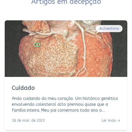
Artigos em
decepção
Autoestima
Cuidado
Ando cuidando do meu coração. Um histórico genético
envolvendo colesterol alto premiou quase que a
família inteira. Meu pai comemora todo ano o
aniversário das suas 4 pontes de safena, já contei por
18 de mar. de 2023
Ler mais →
aqui. Um tio-avô pianista (também da linhagem
paterna) teve um infarto em pleno recital, não dá