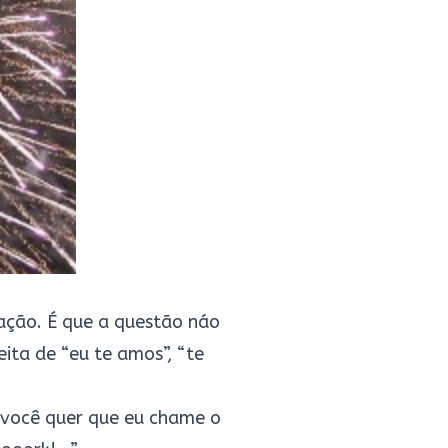
tação. É que a questão náo
eita de “eu te amos”, “te
 você quer que eu chame o