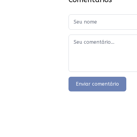
cinema salivando – mesmo n
sendo suíço). Em plena era de
“pegação”, socialização, expl
Enviar comentário