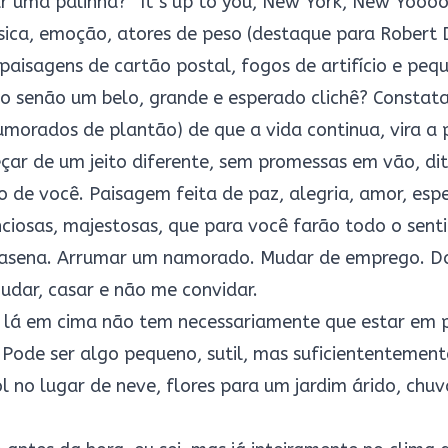
ar uma palinha? “It´s up to you, New York, New Yooo
sica, emoção, atores de peso (destaque para Robert De
paisagens de cartão postal, fogos de artifício e pequ
o senão um belo, grande e esperado clichê? Constat
morados de plantão) de que a vida continua, vira a
çar de um jeito diferente, sem promessas em vão, di
de você. Paisagem feita de paz, alegria, amor, espe
nciosas, majestosas, que para você farão todo o sent
sena. Arrumar um namorado. Mudar de emprego. Dar
Mudar, casar e não me convidar.
i lá em cima não tem necessariamente que estar em p
. Pode ser algo pequeno, sutil, mas suficiententemen
l no lugar de neve, flores para um jardim árido, chuva