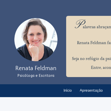
P
alavras
abraçam
Renata Feldman faz
Seja no refúgio da psi
Entre, acon
Renata Feldman
Psicóloga e Escritora
Início
Apresentação