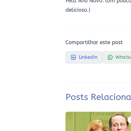
Feliz Ano Novo. (Um pouco 
delicioso.)
Compartilhar este post
LinkedIn
Whats
Posts Relacion