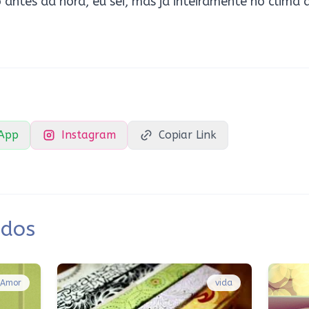
antes da hora, eu sei, mas já inteiramente no clima 
App
Instagram
Copiar Link
ados
Amor
vida