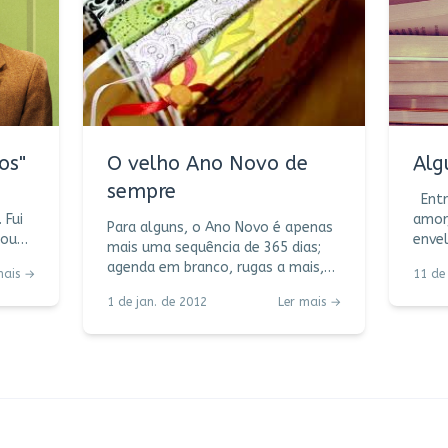
os"
O velho Ano Novo de
Alg
sempre
Entro o ano falando de
 Fui
amor
Para alguns, o Ano Novo é apenas
lou
enve
mais uma sequência de 365 dias;
er de
desu
agenda em branco, rugas a mais,
mais →
11 de
ou a
numa
calendário atualizado para
redo
entr
1 de jan. de 2012
Ler mais →
organizar o tempo. Para muitos, é
falar
em me
uma coletânea de verbos para
ra
(Chuv
escrever na agenda: acreditar,
s
O am
querer, viver, mudar. E aí dá-lhe
que e
pren
fogos de artifício, abraços
r
amor
emocionados à meia-noite, taças
acas
brindando, flores pra Iemanjá.
nunca
Quem não tem mar que arranje