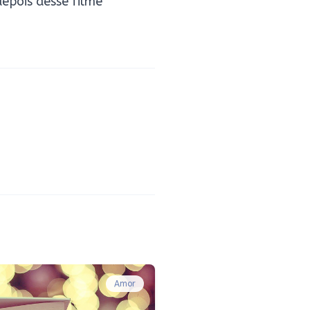
depois desse filme
Amor