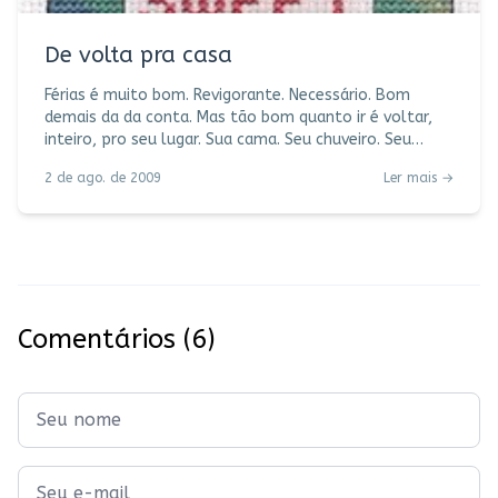
De volta pra casa
Férias é muito bom. Revigorante. Necessário. Bom
demais da da conta. Mas tão bom quanto ir é voltar,
inteiro, pro seu lugar. Sua cama. Seu chuveiro. Seu
canto. Suas contas. Suas plantas. A padaria da esquina.
2 de ago. de 2009
Ler mais →
O pão nosso de cada dia. O bom dia. O boa noite. Essa
sensação deliciosa de se sentir em casa. Bem-vinda à
rotina.
Comentários
(6)