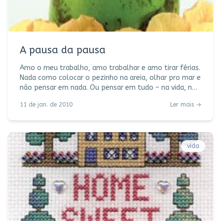
A pausa da pausa
Amo o meu trabalho, amo trabalhar e amo tirar férias.
Nada como colocar o pezinho na areia, olhar pro mar e
não pensar em nada. Ou pensar em tudo – na vida, no
repouso merecido, no peroá com farofa ou
11 de jan. de 2010
Ler mais →
camarãozinho frito (isso é que é dilema), nos meninos
que estão crescendo (e às vezes dá vontade de
congelar), na mistura de sal com água que lava a
alma, na cocada puxenta, no próximo post, no picolé
da Kibon que é tudo de bom desde sempre, na família
vida
que é pura ligação, no amor que dá sentido