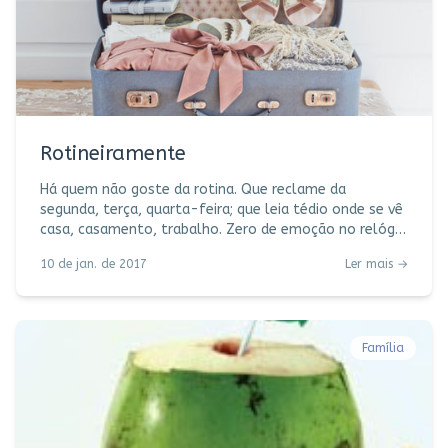
Rotineiramente
Há quem não goste da rotina. Que reclame da
segunda, terça, quarta-feira; que leia tédio onde se vê
casa, casamento, trabalho. Zero de emoção no relógio
que toca sempre à mesma hora, na lista de afazeres
10 de jan. de 2017
Ler mais →
que não se reinventa, no velho e bom pão com
manteiga de sempre. Há, no entanto, quem sinta
gosto de alegria a cada novo e repetido dia. Oxigênio
entrando, gás carbônico saindo; cheirinho de café
perfumando a casa e acordando os neurônios mais
Família
dorminhocos; noticiário religiosamente no mesmo