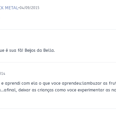
CK METAL
•
04/09/2015
S
e é sua fã! Beijos da Bella.
014
, e aprendi com ela o que voce aprendeu:lambuzar as frut
..afinal, deixar as crianças como voce experimentar as n