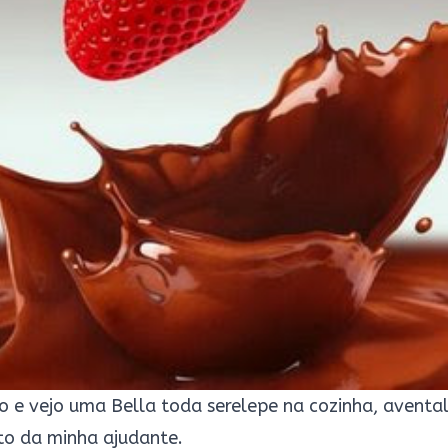
 e vejo uma Bella toda serelepe na cozinha, avental
to da minha ajudante.