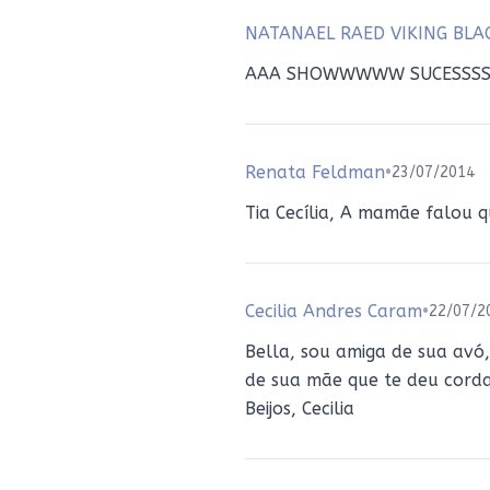
NATANAEL RAED VIKING BLA
AAA SHOWWWWW SUCESSS
Renata Feldman
•
23/07/2014
Tia Cecília, A mamãe falou qu
Cecilia Andres Caram
•
22/07/2
Bella, sou amiga de sua avó
de sua mãe que te deu corda.
Beijos, Cecilia