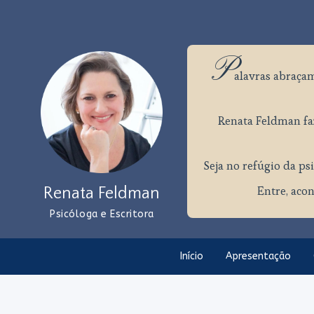
P
alavras
abraçam
Renata Feldman faz
Seja no refúgio da psi
Entre, acon
Renata Feldman
Psicóloga e Escritora
Início
Apresentação