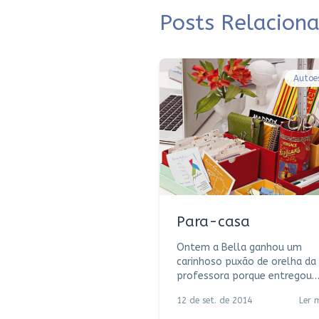
Posts Relacion
Autoe
Para-casa
Ontem a Bella ganhou um
carinhoso puxão de orelha da
professora porque entregou
o dever incompleto e teve
12 de set. de 2014
Ler 
que fazer no recreio. Ela e de
tabela a mãe da pequena, cla