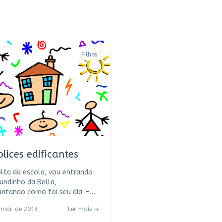
Filhos
olices edificantes
lta da escola, vou entrando
undinho da Bella,
ntando como foi seu dia: –
, minha flor, o que você
 mai. de 2013
Ler mais →
hoje? – Aprendi a ter
rates, “só sei