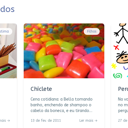
ados
stima
Filhos
Chiclete
Per
Cena cotidiana: a Bella tomando
Na vo
banho, enchendo de shampoo o
no m
cabelo da boneca, e eu tirando
pergu
esmalte da unha. Papo vem, papo
Então
mais →
13 de fev. de 2011
Ler mais →
27 de
vai, faço aquela clássica
aprendeu 
ro,
perguntinha que os adultos
dúvidas! É. Dá-lhe Sóc