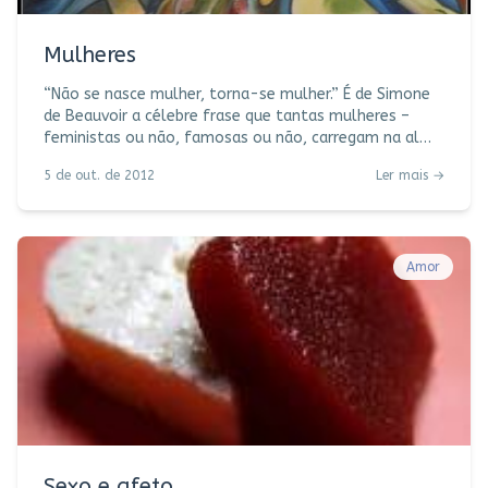
Mulheres
“Não se nasce mulher, torna-se mulher.” É de Simone
de Beauvoir a célebre frase que tantas mulheres –
feministas ou não, famosas ou não, carregam na alma
e no olhar. Dê a estas mulheres um espelho e ali
5 de out. de 2012
Ler mais →
estará toda a sua poesia em movimento – olhos,
cílios, boca, seios, jogo de pernas, salto alto, cintura.
(Muito jogo de cintura.) Dê a estas mulheres um divã e
ali estará sua vida inteira em paralisia ou movimento –
suas escolhas, seus medos, vontades, desejos, delírios,
Amor
alucinações mais ch
Sexo e afeto