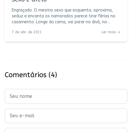
Engraçado. O mesmo sexo que esquenta, aproxima,
seduz e encanta os namorados parece tirar férias no
casamento. Longe da cama, vai parar no divã, no
boteco, no desabafo entre as amigas, na cervejinha
7 de abr. de 2011
Ler mais →
entre os amigos. E o que era pra ser prazer vira queixa.
O que era pra ser encontro vira desencontro. O que era
pra ser proximidade vira distância. Baco, cadê você?
Onde estás que não responde? (…) Por que o silêncio
das taças, a secura do vinho, a garrafa quebrada? E aí
essa conversa daria uma
Comentários
(4)