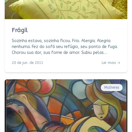
Frágil
Sozinha estava, sozinha ficou. Frio. Alergia. Alegria
nenhuma. Fez do sofá seu refúgio, seu ponto de fuga.
Chorou sua dor, sua fome de amor. Subiu pelas
paredes, rascunhou desejos. Sozinha. Nua. Sem rua.
20 de jun. de 2011
Ler mais →
Perdida nos seus medos, perigos, devaneios. Perdida no
filho que se perdeu. Cansada de sonhar alto. Cansada
de sofrer demais. Enroscou-se como uma gata no cio.
Fechou os olhos para não enxergar seus espaços
vazios. Derramou hormônios na escuridão.
Mulheres