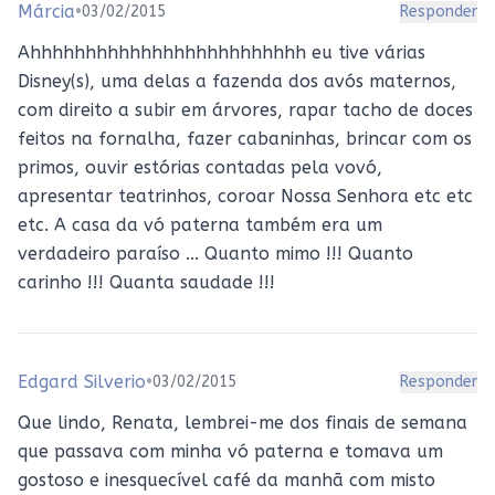
Márcia
•
03/02/2015
Responder
Ahhhhhhhhhhhhhhhhhhhhhhhhh eu tive várias
Disney(s), uma delas a fazenda dos avós maternos,
com direito a subir em árvores, rapar tacho de doces
feitos na fornalha, fazer cabaninhas, brincar com os
primos, ouvir estórias contadas pela vovó,
apresentar teatrinhos, coroar Nossa Senhora etc etc
etc. A casa da vó paterna também era um
verdadeiro paraíso ... Quanto mimo !!! Quanto
carinho !!! Quanta saudade !!!
Edgard Silverio
•
03/02/2015
Responder
Que lindo, Renata, lembrei-me dos finais de semana
que passava com minha vó paterna e tomava um
gostoso e inesquecível café da manhã com misto