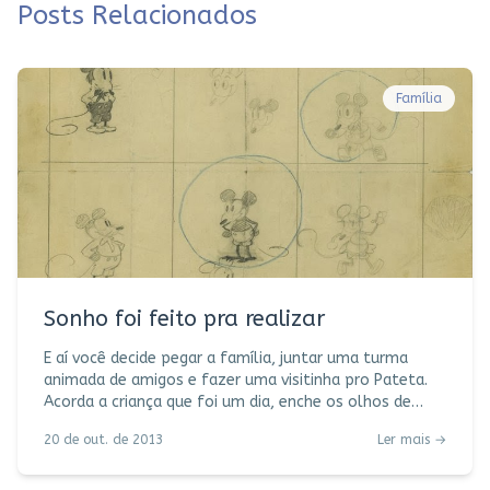
Posts Relacionados
Família
Sonho foi feito pra realizar
E aí você decide pegar a família, juntar uma turma
animada de amigos e fazer uma visitinha pro Pateta.
Acorda a criança que foi um dia, enche os olhos de
brilho e vai brincar de realizar sonhos. Bingo, Mr. Disney.
20 de out. de 2013
Ler mais →
“Where dreams come true”, slogan mais preciso não
poderia. Perfect. Não importa se o seu sonho é ver a
Pequena Sereia virar princesa, ou a fera virar príncipe,