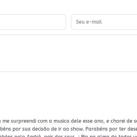
nunca conversamos tanto. O que
que r
não faltou foi assunto para o
“jant
relógio andar mai
Eu já me surpreendi com a musica dele esse ano, e chorei d
abéns por sua decisão de ir ao show. Parabéns por ter de
abéns pelo André, pais dos seus...; Bjo na alma de todos v