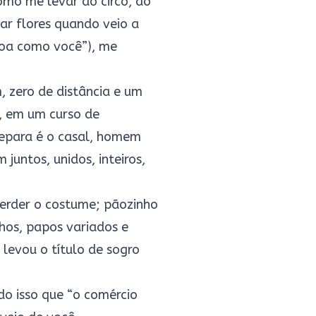
omo me levar ao circo, ao
ar flores quando veio a
boa como você”), me
, zero de distância e um
, em um curso de
 separa é o casal, homem
untos, unidos, inteiros,
erder o costume; pãozinho
hos, papos variados e
 levou o título de sogro
o isso que “o comércio