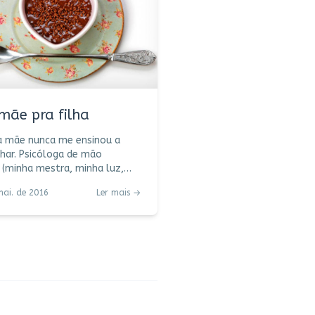
mãe pra filha
a mãe nunca me ensinou a
har. Psicóloga de mão
 (minha mestra, minha luz,
 guia), saía cedo de casa para
mai. de 2016
Ler mais →
 problemas e traduzir
imento em palavras. Sua
 especialidade? Afeto,
ão, cuidado, ternura, muitos
s e abraços, ingredientes que
 poderiam faltar. Ah, e
re conectada ao lado prático
da, quanto mais praticidade
ei, foi a ela