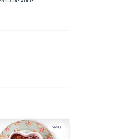
 veio de você.
Mães