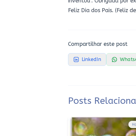
inventou”. Obrigada por ex
Feliz Dia dos Pais. (Feliz d
Compartilhar este post
LinkedIn
Whats
Posts Relacion
H