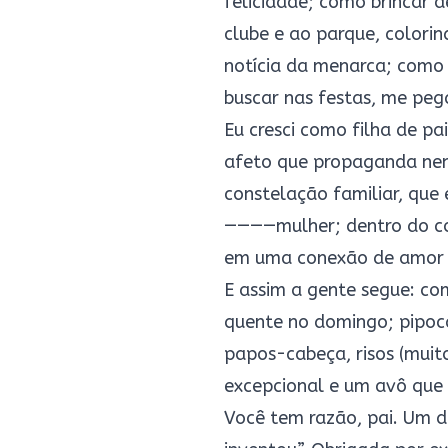
felicidade; como brincar 
clube e ao parque, colori
notícia da menarca; como 
buscar nas festas, me peg
Eu cresci como filha de pa
afeto que propaganda nenh
constelação familiar, que
————mulher; dentro do cora
em uma conexão de amor q
E assim a gente segue: co
quente no domingo; pipoca
papos-cabeça, risos (muito
excepcional e um avô que
Você tem razão, pai. Um d