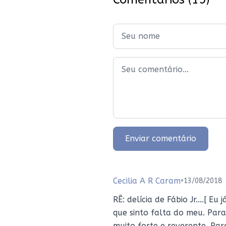
tão grande, tão pai.
Enviar comentário
Cecilia A R Caram
•
13/08/2018
RÊ: delícia de Fábio Jr....[ 
que sinto falta do meu. Par
muito forte e reverente. Par