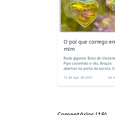
O pai que carrego e
mim
Roda gigante. Bola de chiclete.
Pipa colorindo o céu. Braços
abertos na porta da escola. Cai,
levanta. Amarra meu tênis?
11 de ago. de 2013
Ler 
Esconde-esconde. Bolha de sabão.
Festa junina. Adivinha o formato
daquela nuvem? Língua de gato.
Bala chita. Me leva no altar? Parei
de fumar. Ombro, colo, abraço,
riso. Quanto mais a gente cresce,
mais cresce o amor que a gen
Comentários
(19)
sente. Tão presente, tão sempre,