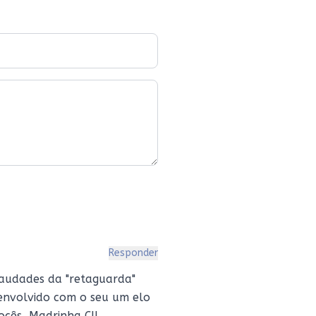
ecorri para preparar um
arzinho especial” pro meu
marido: – Mãe, estou pen
Responder
e saudades da "retaguarda"
senvolvido com o seu um elo
ocês, Madrinha CIl