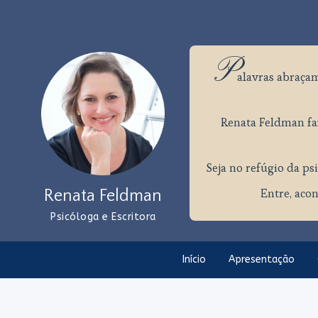
P
alavras
abraçam
Renata Feldman faz
Seja no refúgio da psi
Entre, acon
Renata Feldman
Psicóloga e Escritora
Início
Apresentação