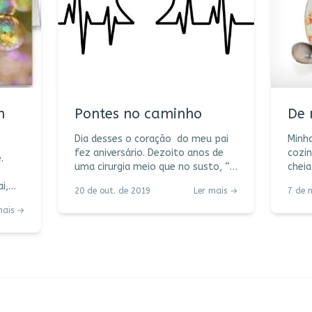
m
Pontes no caminho
De 
Dia desses o coração do meu pai
Minh
fez aniversário. Dezoito anos de
cozin
uma cirurgia meio que no susto, “é
cheia
pra já”, quatro pontes de safena
minha
20 de out. de 2019
Ler mais →
7 de 
levando a novos caminhos na vida
ouvir
dele: mais leveza, mudanças de
sofr
mais →
hábito, muuita ginástica, cuidados
maior
com o corpo e a alimentação.
emoç
Ganhei um pai atleta. Estive lá
beijo
com ele naquele quarto de
nunca
hospital, nem sei por quantos dias.
semp
Apesar das circunstâncias, do
da vi
te
dreno e de todos aqueles fios,
melhor. Quando me cas