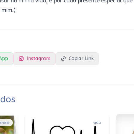
istir na minha vida, e por cada presente especial que
e mim.)
App
Instagram
Copiar Link
ados
omens
vida