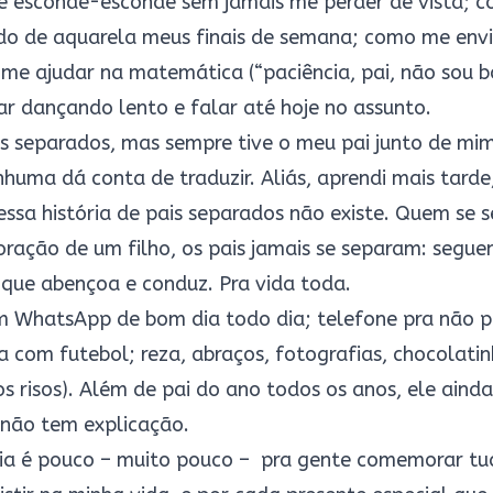
de esconde-esconde sem jamais me perder de vista; c
ndo de aquarela meus finais de semana; como me envi
me ajudar na matemática (“paciência, pai, não sou 
ar dançando lento e falar até hoje no assunto.
is separados, mas sempre tive o meu pai junto de mim
uma dá conta de traduzir. Aliás, aprendi mais tarde
 essa história de pais separados não existe. Quem se
ção de um filho, os pais jamais se separam: seguem j
ue abençoa e conduz. Pra vida toda.
m WhatsApp de bom dia todo dia; telefone pra não p
 com futebol; reza, abraços, fotografias, chocolatin
s risos). Além de pai do ano todos os anos, ele ainda
 não tem explicação.
ia é pouco – muito pouco – pra gente comemorar tud